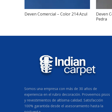
Deven Comercial – Color 214 Azul
Deven Co
Pedra
Somos una empresa con más de 30 años de
experiencia en el rubro decoración. Proveemos pisos
y revestimientos de altísima calidad. Satisfacción
100% garantida desde el asesoramiento hasta la
postventa.