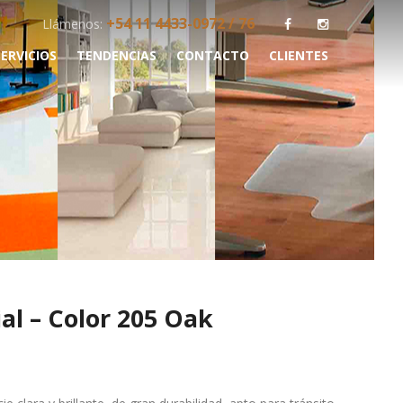
+54 11 4433-0972 / 76
Llámenos:
SERVICIOS
TENDENCIAS
CONTACTO
CLIENTES
VOS
l – Color 205 Oak
 ESCRITORIO