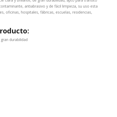
cie clara y brillante, de gran durabilidad, apto para tránsito
ARA PARED
contaminante, antiabrasivo y de fácil limpieza, su uso esta
, oficinas, hospitales, fábricas, escuelas, residencias,
roducto:
e gran durabilidad